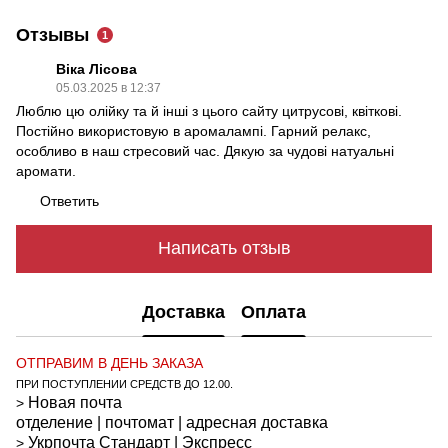
Отзывы
1
Віка Лісова
05.03.2025 в 12:37
Люблю цю олійку та й інші з цього сайту цитрусові, квіткові.
Постійно використовую в аромалампі. Гарний релакс,
особливо в наш стресовий час. Дякую за чудові натуальні
аромати.
Ответить
Написать отзыв
Доставка
Оплата
ОТПРАВИМ В ДЕНЬ ЗАКАЗА
ПРИ ПОСТУПЛЕНИИ СРЕДСТВ ДО 12.00.
Новая почта
>
отделение | почтомат | адресная доставка
Укрпочта
Стандарт
| Экспресс
>