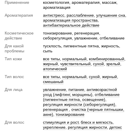
Применение
косметология, ароматерапия, массаж,
ароматизация
Ароматерапия
антистресс
,
расслабление
,
улучшение сна
,
ароматизация пространства
,
антибактериальное действие
Косметическое
тонизирование, регенерация,
действие
себорегуляция, увлажнение, отбеливание
Для какой
тусклость, пигментные пятна, жирность,
проблемы
сыпь
Тип кожи
все типы
,
нормальный
,
комбинированный
,
жирный
,
чувствительный
,
сухой
,
зрелый
,
атопический
Тип волос
все типы
,
нормальный
,
сухой
,
жирный
,
смешаный
Для лица
увлажнение
,
питание
,
антивозрастной
уход (лифтинг, морщины)
,
отбеливание
(пигментные пятна, освещение)
,
регуляция жирности (себорегуляция)
,
регенерация
,
очистка (черные пятнышки,
акне)
,
тонизирование
Для волос
стимуляция и рост
,
блеск и мягкость
,
укрепление
,
регуляция жирности
,
детокс