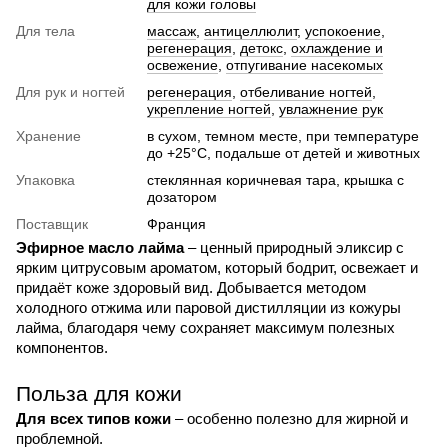
для кожи головы
Для тела
массаж
,
антицеллюлит
,
успокоение
,
регенерация
,
детокс
,
охлаждение и
освежение
,
отпугивание насекомых
Для рук и ногтей
регенерация
,
отбеливание ногтей
,
укрепление ногтей
,
увлажнение рук
Хранение
в сухом, темном месте, при температуре
до +25°C, подальше от детей и животных
Упаковка
стеклянная коричневая тара, крышка с
дозатором
Поставщик
Франция
Эфирное масло лайма
– ценный природный эликсир с
ярким цитрусовым ароматом, который бодрит, освежает и
придаёт коже здоровый вид. Добывается методом
холодного отжима или паровой дистилляции из кожуры
лайма, благодаря чему сохраняет максимум полезных
компонентов.
Польза для кожи
Для всех типов кожи
– особенно полезно для жирной и
проблемной.