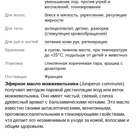
уменьшение пор
,
против угрей и
воспалений
,
тонизирование
Для волос
блеск и мягкость
,
укрепление
,
регуляция
жирности
Для тела
антицеллюлит
,
детокс
,
разогрев
(стимуляция кровообращения)
Для рук и ногтей
питание кожи рук
,
регенерация
Хранение
в сухом, темном месте, при температуре
до +25°C, подальше от детей и животных
Упаковка
стеклянная коричневая тара, крышка с
дозатором
Поставщик
Франция
Эфирное масло можжевельника
(
Juniperus communis
)
получают методом паровой дистилляции ягод или веток
можжевельника. Оно имеет чистый, свежий, слегка
древесный аромат с бальзамическими нотками. Это масло
известно своими антисептическими, мочегонными,
противовоспалительными и тонизирующими свойствами,
что делает его незаменимым в уходе за кожей, волосами и
общим здоровьем.