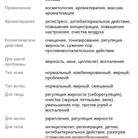
Применение
косметология, ароматерапия, массаж,
ароматизация
Ароматерапия
антистресс
,
антибактериальное действие
,
повышение концентрации
,
повышение
настроения
,
очистка воздуха
Косметическое
очищение, тонизирование, регуляция
действие
жирности, сужение пор,
противовоспалительное действие
Для какой
жирность, акне, целлюлит, воспаление
проблемы
Тип кожи
нормальный
,
комбинированный
,
жирный
,
проблемній
Тип волос
нормальный
,
жирный
,
смешаный
Для лица
регуляция жирности (себорегуляция)
,
очистка (черные пятнышки, акне)
,
уменьшение пор
,
против угрей и
воспалений
Для волос
укрепление
,
регуляция жирности
Для тела
антицеллюлит
,
регенерация
,
детокс
,
антибактериальное действие
,
разогрев
(стимуляция кровообращения)
,