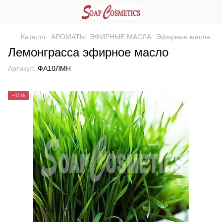
Каталог
АРОМАТЫ. ЭФИРНЫЕ МАСЛА
Эфирные масла
Лемонграсса эфирное масло
Артикул:
ФА10ЛМН
−15%