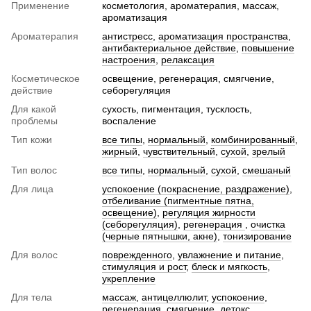
Применение
косметология, ароматерапия, массаж,
ароматизация
Ароматерапия
антистресс
,
ароматизация пространства
,
антибактериальное действие
,
повышение
настроения
,
релаксация
Косметическое
освещение, регенерация, смягчение,
действие
себорегуляция
Для какой
сухость, пигментация, тусклость,
проблемы
воспаление
Тип кожи
все типы
,
нормальный
,
комбинированный
,
жирный
,
чувствительный
,
сухой
,
зрелый
Тип волос
все типы
,
нормальный
,
сухой
,
смешаный
Для лица
успокоение (покраснение, раздражение)
,
отбеливание (пигментные пятна,
освещение)
,
регуляция жирности
(себорегуляция)
,
регенерация
,
очистка
(черные пятнышки, акне)
,
тонизирование
Для волос
поврежденного
,
увлажнение и питание
,
стимуляция и рост
,
блеск и мягкость
,
укрепление
Для тела
массаж
,
антицеллюлит
,
успокоение
,
регенерация
,
смягчение
,
детокс
,