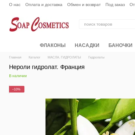
О нас
Оплата и доставка
Обмен и возврат
Под заказ
От
Перейти к основному контенту
ФЛАКОНЫ
НАСАДКИ
БАНОЧКИ
Главная
Каталог
МАСЛА. ГИДРОЛАТЫ
Гидролаты
Нероли гидролат. Франция
В наличии
−10%