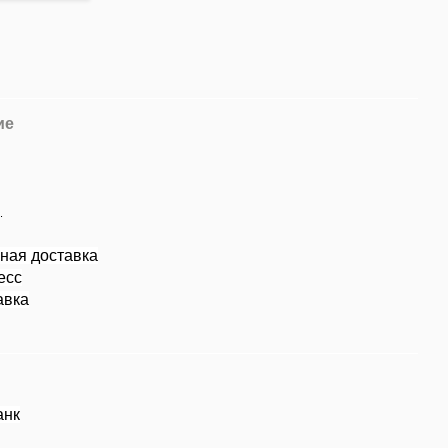
ие
.
сная доставка
есс
авка
анк