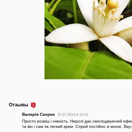
Отзывы
1
Валерія Скорик
31.07.2024 в 16:52
Просто розкіш і ніжність. Неролі дає омолоджуючий ефек
та він і сам як легкий крем. Спрей постійно зі мною. Ва