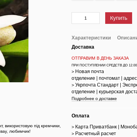
Купить
Характеристики
Описан
Доставка
ОТПРАВИМ В ДЕНЬ ЗАКАЗА
ПРИ ПОСТУПЛЕНИИ СРЕДСТВ ДО 12.00
Новая почта
>
отделение | почтомат | адре
Укрпочта
Стандарт
| Экспр
>
отделение | курьерская дост
Подробнее о доставке
Оплата
т, використовую під кремчики,
Карта Приватбанк | Моноб
>
у-вау, любимчик!
Расчетный расчет
>