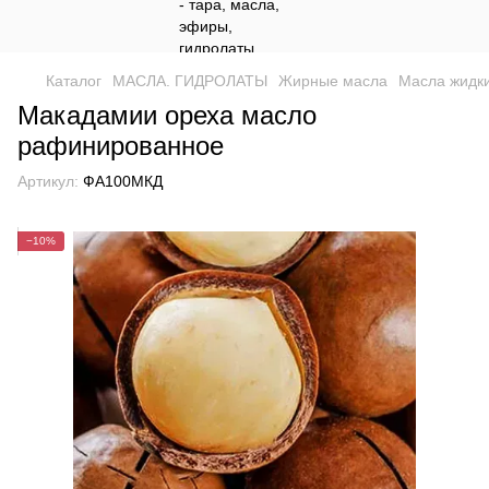
Каталог
МАСЛА. ГИДРОЛАТЫ
Жирные масла
Масла жидк
Макадамии ореха масло
рафинированное
Артикул:
ФА100МКД
−10%