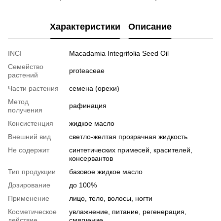
Характеристики
Описание
INCI
Macadamia Integrifolia Seed Oil
Семейство
proteaceae
растений
Части растения
семена (орехи)
Метод
рафинация
получения
Консистенция
жидкое масло
Внешний вид
светло-желтая прозрачная жидкость
Не содержит
синтетических примесей, красителей,
консервантов
Тип продукции
базовое жидкое масло
Дозирование
до 100%
Применение
лицо, тело, волосы, ногти
Косметическое
увлажнение, питание, регенерация,
действие
смягчение