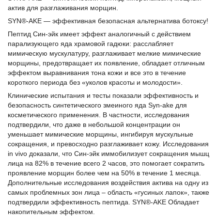
актив для разглаживания морщин.
SYN®-AKE — эффективная безопасная альтернатива ботоксу!
Пептид Син-эйк имеет эффект аналогичный с действием
парализующего яда храмовой гадюки: расслабляет
мимическую мускулатуру, разглаживает мелкие мимические
морщины, предотвращает их появление, обладает отличным
эффектом выравнивания тона кожи и все это в течение
короткого периода без «уколов красоты и молодости».
Клинические испытания и тесты показали эффективность и
безопасность синтетического змеиного яда Syn-ake для
косметического применения. В частности, исследования
подтвердили, что даже в небольшой концентрации он
уменьшает мимические морщины, ингибируя мускульные
сокращения, и превосходно разглаживает кожу. Исследования
in vivo доказали, что Син-эйк иммобилизует сокращения мышц
лица на 82% в течение всего 2 часов, это помогает сократить
проявление морщин более чем на 50% в течение 1 месяца.
Дополнительные исследования воздействия актива на одну из
самых проблемных зон лица – область «гусиных лапок», также
подтвердили эффективность пептида. SYN®-AKE Обладает
накопительным эффектом.