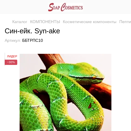
Каталог
КОМПОНЕНТЫ
Косметические компоненты
Пепт
Син-ейк. Syn-ake
Артикул:
ББТРПС10
ЛИДЕР
−30%