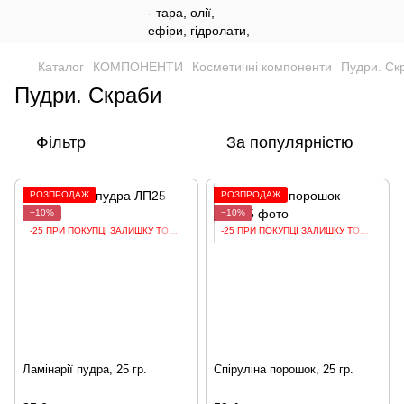
Каталог
КОМПОНЕНТИ
Косметичні компоненти
Пудри. Ск
Пудри. Скраби
Фільтр
За популярністю
РОЗПРОДАЖ
РОЗПРОДАЖ
−10%
−10%
-25 ПРИ ПОКУПЦІ ЗАЛИШКУ ТОВАРУ
-25 ПРИ ПОКУПЦІ ЗАЛИШКУ ТОВАРУ
Ламінарії пудра, 25 гр.
Спіруліна порошок, 25 гр.