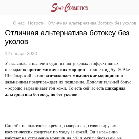
О нас
Новости
Отличная альтернатива ботоксу без уколов
Отличная альтернатива ботоксу без
уколов
12 января 2023
У нас снова в наличии один из популярных и эффективных
препаратов
против мимических морщин
–
трипептид Syn®-Ake
.
Швейцарский актив
разглаживает мимические морщинки
и в
дальнейшем предупреждает их появление. Дополнительный бонус
– хорошо выравнивает тон кожи. То есть сейчас есть
шикарная
альтернатива ботоксу, но без уколов
.
Син-эйк используют в кремах, сыворотках, гелях и других
косметических средствах по уходу за кожей. Он выраженно
работает на устранение морщин на лбу и между бровками, на