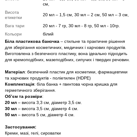
см,
Висота
20 мл – 1,5 см, 30 мл – 2 см, 50 мл – 3 см,
етикетки
Вага тари
20 мл - 7 гр, 30 мл - 8 гр, 50 мл - 10гр.
Кольори
білий
Біла пластикова баночка
– стильне та практичне рішення
для зберігання косметичних, медичних і харчових продуктів.
Виготовлена з безпечного пластику, вона ідеально підходить
для кремоподібних, мазеподібних, сипучих і твердих речовин.
Матеріал
: безпечний пластик для косметики, фармацевтики
та харчових продуктів - поліетилен (HDPE)
Комплектація
: біла банка + гвинтова чорна кришка для
герметичного зберігання.
Об’єм та розміри
:
20 мл
– висота 3,3 см, діаметр 3,5 см.
30 мл
– висота 3,5 см, діаметр 4 см.
50 мл
– висота 5 см, діаметр 4 см.
Застосування:
Креми, мазі, гелі, сироватки