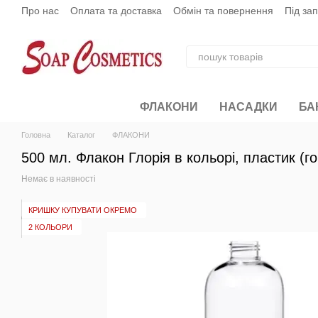
Про нас
Оплата та доставка
Обмін та повернення
Під за
Перейти до основного контенту
ФЛАКОНИ
НАСАДКИ
БА
Головна
Каталог
ФЛАКОНИ
500 мл. Флакон Глорія в кольорі, пластик (г
Немає в наявності
КРИШКУ КУПУВАТИ ОКРЕМО
2 КОЛЬОРИ