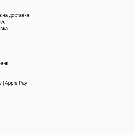
есна доставка
рес
авка
банк
y | Apple Pay