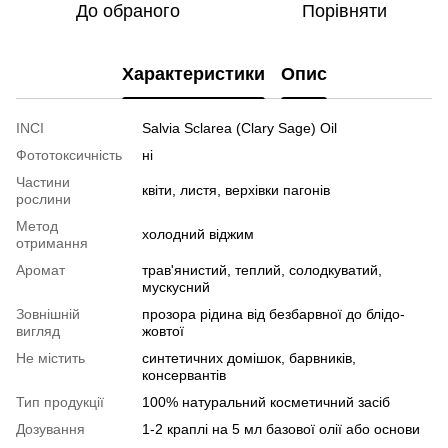
До обраного
Порівняти
Характеристики
Опис
INCI
Salvia Sclarea (Clary Sage) Oil
Фототоксичність
ні
Частини
квіти, листя, верхівки пагонів
рослини
Метод
холодний віджим
отримання
Аромат
трав'янистий, теплий, солодкуватий,
мускусний
Зовнішній
прозора рідина від безбарвної до блідо-
вигляд
жовтої
Не містить
синтетичних домішок, барвників,
консервантів
Тип продукції
100% натуральний косметичний засіб
Дозування
1-2 краплі на 5 мл базової олії або основи