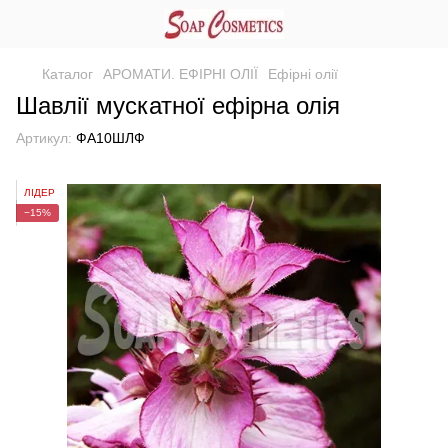
Каталог
АРОМАТИ. ЕФІРНІ ОЛІЇ
Ефірні олії
Шавлії мускатної ефірна олія
Артикул:
ФА10ШЛФ
ЛІДЕР
−15%