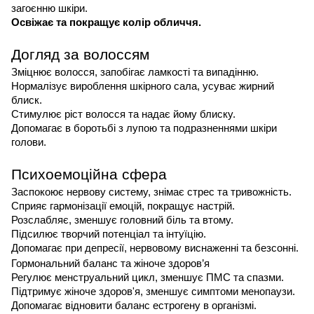
загоєнню шкіри.
Освіжає та покращує колір обличчя.
Догляд за волоссям
Зміцнює волосся, запобігає ламкості та випадінню.
Нормалізує вироблення шкірного сала, усуває жирний
блиск.
Стимулює ріст волосся та надає йому блиску.
Допомагає в боротьбі з лупою та подразненнями шкіри
голови.
Психоемоційна сфера
Заспокоює нервову систему, знімає стрес та тривожність.
Сприяє гармонізації емоцій, покращує настрій.
Розслабляє, зменшує головний біль та втому.
Підсилює творчий потенціал та інтуїцію.
Допомагає при депресії, нервовому виснаженні та безсонні.
Гормональний баланс та жіноче здоров’я
Регулює менструальний цикл, зменшує ПМС та спазми.
Підтримує жіноче здоров'я, зменшує симптоми менопаузи.
Допомагає відновити баланс естрогену в організмі.