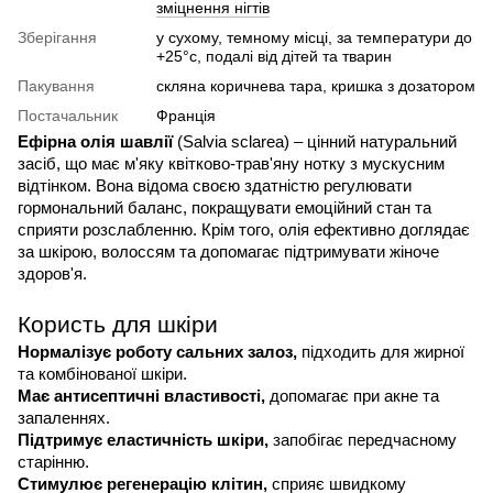
зміцнення нігтів
Зберігання
у сухому, темному місці, за температури до
+25°c, подалі від дітей та тварин
Пакування
скляна коричнева тара, кришка з дозатором
Постачальник
Франція
Ефірна олія шавлії
(
Salvia
sclarea
) – цінний натуральний
засіб, що має м'яку квітково-трав'яну нотку з мускусним
відтінком.
Вона відома своєю здатністю регулювати
гормональний баланс, покращувати емоційний стан та
сприяти розслабленню. Крім того, олія ефективно доглядає
за шкірою, волоссям та допомагає підтримувати жіноче
здоров'я.
Користь для шкіри
Нормалізує роботу сальних залоз,
підходить для жирної
та комбінованої шкіри.
Має антисептичні властивості,
допомагає при акне та
запаленнях.
Підтримує еластичність шкіри,
запобігає передчасному
старінню.
Стимулює регенерацію клітин,
сприяє швидкому