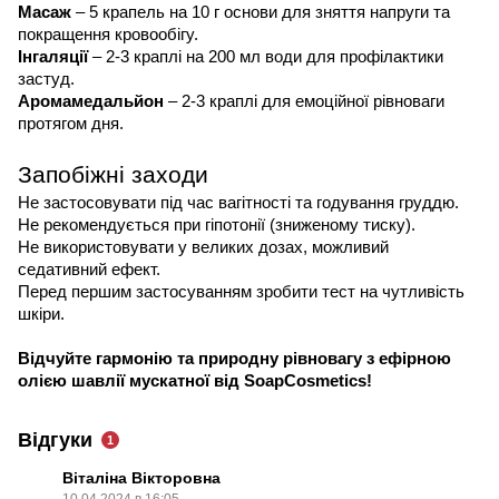
Масаж
– 5 крапель на 10 г основи для зняття напруги та
покращення кровообігу.
Інгаляції
– 2-3 краплі на 200 мл води для профілактики
застуд.
Аромамедальйон
– 2-3 краплі для емоційної рівноваги
протягом дня.
Запобіжні заходи
Не застосовувати під час вагітності та годування груддю.
Не рекомендується при гіпотонії (зниженому тиску).
Не використовувати у великих дозах, можливий
седативний ефект.
Перед першим застосуванням зробити тест на чутливість
шкіри.
Відчуйте гармонію та природну рівновагу з ефірною
олією шавлії мускатної від
SoapCosmetics
!
Відгуки
1
Віталіна Вікторовна
10.04.2024 в 16:05