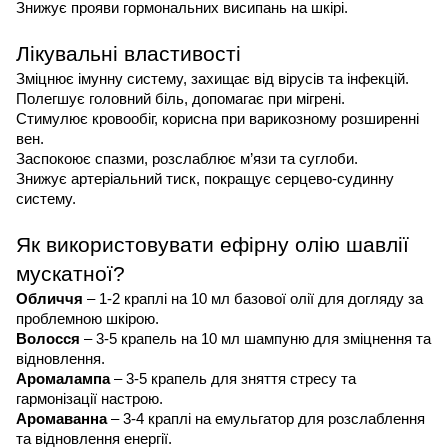
Знижує прояви гормональних висипань на шкірі.
Лікувальні властивості
Зміцнює імунну систему, захищає від вірусів та інфекцій.
Полегшує головний біль, допомагає при мігрені.
Стимулює кровообіг, корисна при варикозному розширенні
вен.
Заспокоює спазми, розслаблює м’язи та суглоби.
Знижує артеріальний тиск, покращує серцево-судинну
систему.
Як використовувати ефірну олію шавлії
мускатної?
Обличчя
– 1-2 краплі на 10 мл базової олії для догляду за
проблемною шкірою.
Волосся
– 3-5 крапель на 10 мл шампуню для зміцнення та
відновлення.
Аромалампа
– 3-5 крапель для зняття стресу та
гармонізації настрою.
Аромаванна
– 3-4 краплі на емульгатор для розслаблення
та відновлення енергії.