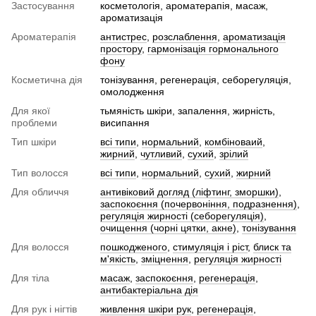
Застосування
косметологія, ароматерапія, масаж,
ароматизація
Ароматерапія
антистрес
,
розслаблення
,
ароматизація
простору
,
гармонізація гормонального
фону
Косметична дія
тонізування, регенерація, себорегуляція,
омолодження
Для якої
тьмяність шкіри, запалення, жирність,
проблеми
висипання
Тип шкіри
всі типи
,
нормальний
,
комбіноваий
,
жирний
,
чутливий
,
сухий
,
зрілий
Тип волосся
всі типи
,
нормальний
,
сухий
,
жирний
Для обличчя
антивіковий догляд (ліфтинг, зморшки)
,
заспокоєння (почервоніння, подразнення)
,
регуляція жирності (себорегуляція)
,
очищення (чорні цятки, акне)
,
тонізування
Для волосся
пошкодженого
,
стимуляція і ріст
,
блиск та
м'якість
,
зміцнення
,
регуляція жирності
Для тіла
масаж
,
заспокоєння
,
регенерація
,
антибактеріальна дія
Для рук і нігтів
живлення шкіри рук
,
регенерація
,