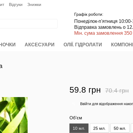
пит
Відгуки
Знижки
Графік роботи:
Понеділок-п'ятниця 10:00-
Відправка замовлень о 12
Мін. сума замовлення 350
НОЧКИ
АКСЕСУАРИ
ОЛІЇ. ГІДРОЛАТИ
КОМПОН
а
59.8 грн
70.4 грн
Ввійти
для відображення накоп
%
Об'єм
10 мл.
25 мл.
50 мл.