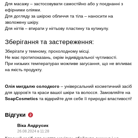
Для масажу – застосовувати самостійно або у поєднанні з
ефірними оліями.
Для догляду за шкірою обличчя та тіла – наносити на
зволожену шкіру.
Для нігтів – втирати у нігтьову пластину та кутикулу.
Зберігання та застереження:
Зберігати у темному, прохолодному місці.
Не має протипоказань, окрім індивідуальної чутливості.
При низьких температурах можливе загусання, що не впливає
на якість продукту.
Олія мигдалю солодкого
– універсальний косметичний засіб
для здоров’я та краси вашої шкіри та волосся. Замовляйте на
SoapCosmetics
та відкрийте для себе її природні властивості!
Відгуки
2
Віка Андрусик
26.08.2024 в 11:28