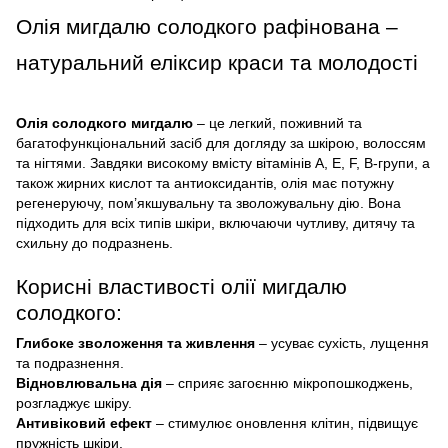
Олія мигдалю солодкого рафінована –
натуральний еліксир краси та молодості
Олія солодкого мигдалю
– це легкий, поживний та
багатофункціональний засіб для догляду за шкірою, волоссям
та нігтями. Завдяки високому вмісту вітамінів A, E, F, B-групи, а
також жирних кислот та антиоксидантів, олія має потужну
регенеруючу, пом’якшувальну та зволожувальну дію. Вона
підходить для всіх типів шкіри, включаючи чутливу, дитячу та
схильну до подразнень.
Корисні властивості олії мигдалю
солодкого:
Глибоке зволоження та живлення
– усуває сухість, лущення
та подразнення.
Відновлювальна дія
– сприяє загоєнню мікропошкоджень,
розгладжує шкіру.
Антивіковий ефект
– стимулює оновлення клітин, підвищує
пружність шкіри.