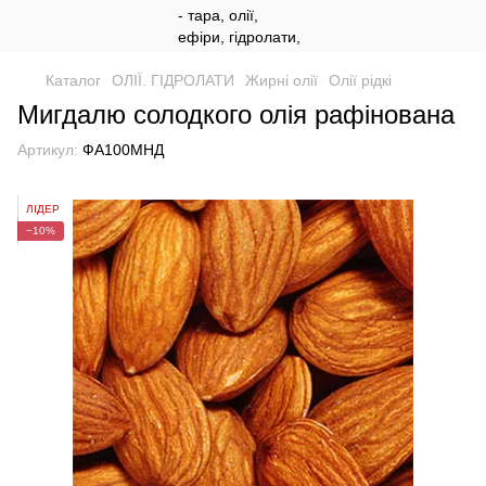
Каталог
ОЛІЇ. ГІДРОЛАТИ
Жирні олії
Олії рідкі
Мигдалю солодкого олія рафінована
Артикул:
ФА100МНД
ЛІДЕР
−10%