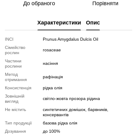
До обраного
Порівняти
Характеристики
Опис
INCI
Prunus Amygdalus Dulcis Oil
Сімейство
rosaceae
рослин
Частини
насіння
рослини
Метод
рафінація
отримання
Консистенція
рідка олія
Зовнішній
світло-жовта прозора рідина
вигляд
Не містить
синтетичних домішок, барвників,
консервантів
Тип продукції
базова рідка олія
Дозування
до 100%