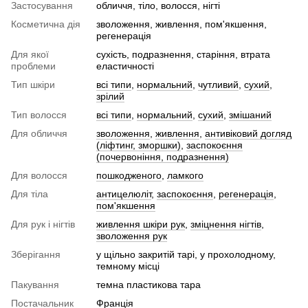
Застосування
обличчя, тіло, волосся, нігті
Косметична дія
зволоження, живлення, пом'якшення,
регенерація
Для якої
сухість, подразнення, старіння, втрата
проблеми
еластичності
Тип шкіри
всі типи
,
нормальний
,
чутливий
,
сухий
,
зрілий
Тип волосся
всі типи
,
нормальний
,
сухий
,
змішаний
Для обличчя
зволоження
,
живлення
,
антивіковий догляд
(ліфтинг, зморшки)
,
заспокоєння
(почервоніння, подразнення)
Для волосся
пошкодженого
,
ламкого
Для тіла
антицелюліт
,
заспокоєння
,
регенерація
,
пом'якшення
Для рук і нігтів
живлення шкіри рук
,
зміцнення нігтів
,
зволоження рук
Зберігання
у щільно закритій тарі, у прохолодному,
темному місці
Пакування
темна пластикова тара
Постачальник
Франція