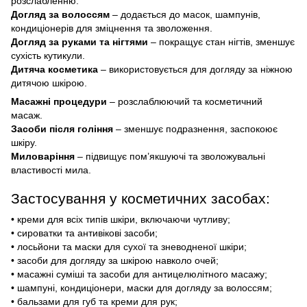
розслабленню.
Догляд за волоссям
– додається до масок, шампунів,
кондиціонерів для зміцнення та зволоження.
Догляд за руками та нігтями
– покращує стан нігтів, зменшує
сухість кутикули.
Дитяча косметика
– використовується для догляду за ніжною
дитячою шкірою.
Масажні процедури
– розслаблюючий та косметичний
масаж.
Засоби після гоління
– зменшує подразнення, заспокоює
шкіру.
Миловаріння
– підвищує пом’якшуючі та зволожувальні
властивості мила.
Застосування у косметичних засобах:
• креми для всіх типів шкіри, включаючи чутливу;
• сироватки та антивікові засоби;
• лосьйони та маски для сухої та зневодненої шкіри;
• засоби для догляду за шкірою навколо очей;
• масажні суміші та засоби для антицелюлітного масажу;
• шампуні, кондиціонери, маски для догляду за волоссям;
• бальзами для губ та креми для рук;