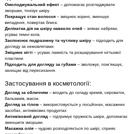
Омолоджувальний ефект
– допомагає розгладжувати
зморшки, тонізує шкіру.
Покращує стан волосся
– зміцнює корені, зменшує
випадіння, повертає блиск.
Делікатна дія на шкіру навколо очей
– знімає набряки,
усуває темні кола.
Заспокоює подразнену та чутливу шкіру
– підходить для
догляду за немовлятами.
Зміцнює нігті
– усуває ламкість та розшарування нігтьової
пластини.
Підходить для догляду за губами
– зволожує, пом’якшує,
захищає від пересихання.
Застосування в косметології:
Догляд за обличчям
– входить до складу кремів, сироваток,
бальзамів, масок.
Догляд за тілом
– використовується у лосьйонах, масажних
засобах, антивікових продуктах.
Антивіковий догляд
– підтримує пружність шкіри, допомагає
зменшити зморшки.
Масажна олія
– чудово розподіляється по шкірі, сприяє